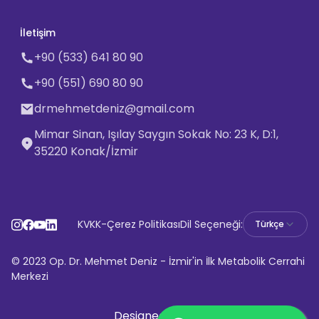
İletişim
+90 (533) 641 80 90
+90 (551) 690 80 90
drmehmetdeniz@gmail.com
Mimar Sinan, Işılay Saygın Sokak No: 23 K, D:1,
35220 Konak/İzmir
KVKK
-
Çerez Politikası
Dil Seçeneği:
Türkçe
© 2023 Op. Dr. Mehmet Deniz - İzmir'in İlk Metabolik Cerrahi
Merkezi
Designed By